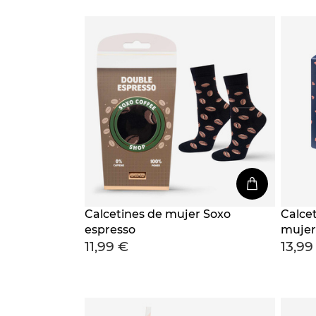
Calcetines de mujer Soxo
Calce
espresso
mujer
11,99 €
13,99
pack