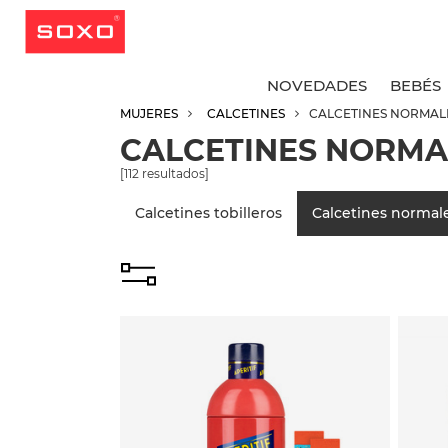
NOVEDADES
BEBÉS
MUJERES
CALCETINES
CALCETINES NORMAL
CALCETINES NORMA
V
V
V
V
[
112
resultados]
C
C
C
C
Calcetines tobilleros
Calcetines normal
C
C
C
C
C