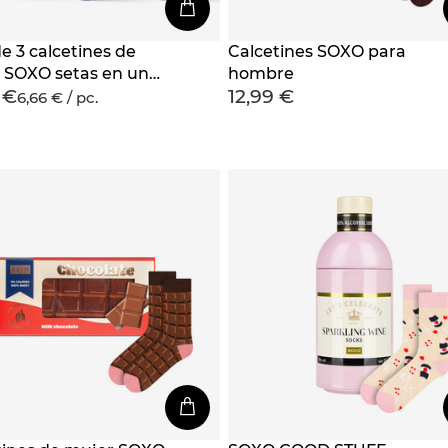
e 3 calcetines de
Calcetines SOXO para
 SOXO setas en un
hombre
 €
12,99 €
te edición premium
6,66 € / pc.