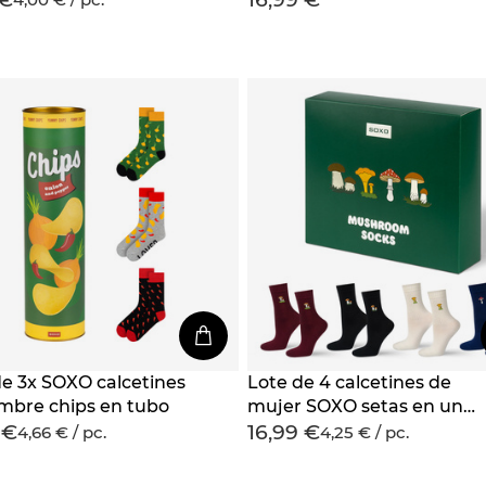
Friends | regalo |
para ella
s
de 3x SOXO calcetines
Lote de 4 calcetines de
mbre chips en tubo
mujer SOXO setas en un
 €
16,99 €
paquete edición premium
4,66 € / pc.
4,25 € / pc.