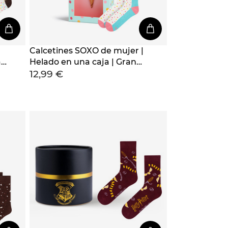
Calcetines SOXO de mujer |
a
Helado en una caja | Gran
12,99 €
idea de regalo