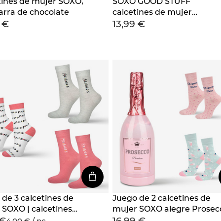
tines de mujer SOXO,
SOXO GOOD STUFF
arra de chocolate
calcetines de mujer
 €
13,99 €
graciosos Sparkling Wine 
una botella de regalo
de 3 calcetines de
Juego de 2 calcetines de
 SOXO | calcetines
mujer SOXO alegre Prosec
 €
16,99 €
s | para un fan de la
en una botella un regalo
4,00 € / pc.