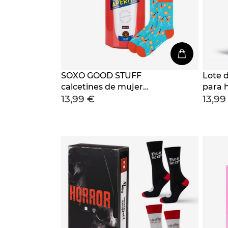
SOXO GOOD STUFF
Lote 
calcetines de mujer
para 
13,99 €
13,99
graciosos Aperitif en una
botella de regalo