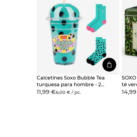
Calcetines Soxo Bubble Tea
SOXO 
turquesa para hombre - 2
té ver
11,99 €
14,99
Pares
Pares
6,00 € / pc.