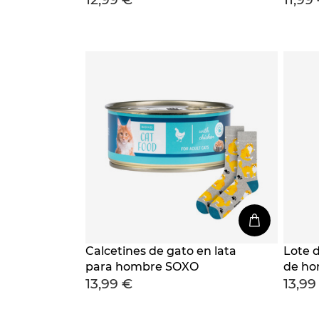
serie 
colore
Calcetines de gato en lata
Lote 
para hombre SOXO
de ho
13,99 €
13,99