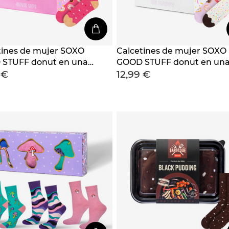
tines de mujer SOXO
Calcetines de mujer SOXO
STUFF donut en una
GOOD STUFF donut en un
 €
12,99 €
caja