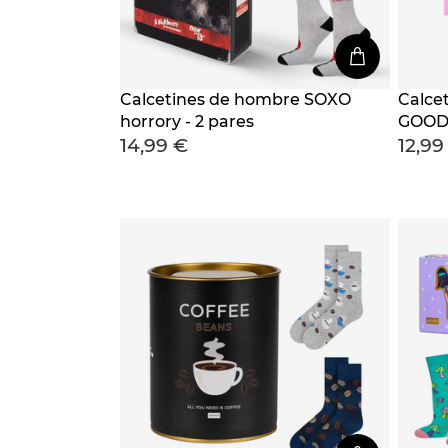
Calcetines de hombre SOXO
Calce
horrory - 2 pares
GOOD 
14,99 €
12,99
caja