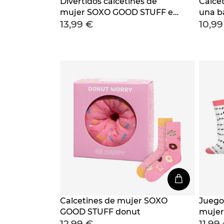
Divertidos calcetines de
Calce
mujer SOXO GOOD STUFF en
una b
13,99 €
10,99
una lata para regalo
Calcetines de mujer SOXO
Juego 
GOOD STUFF donut
mujer
12,99 €
11,99
felice