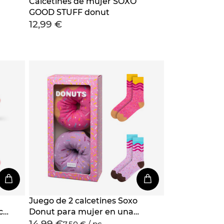
Calcetines de mujer SOXO
GOOD STUFF donut
12,99 €
en
Juego de 2 calcetines Soxo
co
Donut para mujer en una
14,99 €
caja | Perfecto para un
7,50 € / pc.