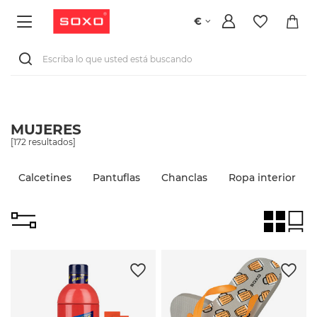
€
MUJERES
[
172
resultados]
Calcetines
Pantuflas
Chanclas
Ropa interior