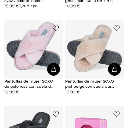
SOXO coloridos con
grises con suela de TPR
15,99 €
10,99 €
silicona, regalo divertido
duro
3,20 € / pc.
Pantuflas de mujer SOXO
Pantuflas de mujer SOXO
de pelo rosa con suela de
piel beige con suela dura
12,99 €
12,99 €
TPR dura
de TPR