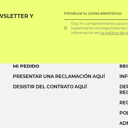
Introduce tu correo electrónico
WSLETTER Y
Doy mi consentimiento para el 
tratamiento correspondiente d
información en
la política de 
MI PEDIDO
RE
PRESENTAR UNA RECLAMACIÓN AQUÍ
IN
DESISTIR DEL CONTRATO AQUÍ
DE
RE
RE
POL
AD