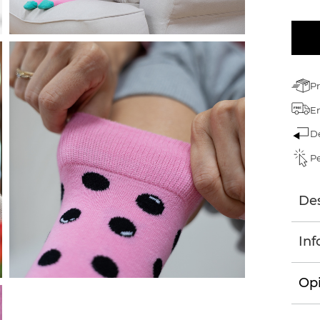
P
En
D
Pe
Des
Inf
Opi