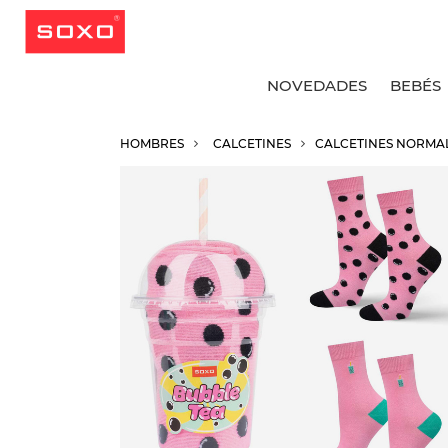
NOVEDADES
BEBÉS
HOMBRES
CALCETINES
CALCETINES NORMA
V
V
V
V
C
C
C
C
C
C
C
C
C