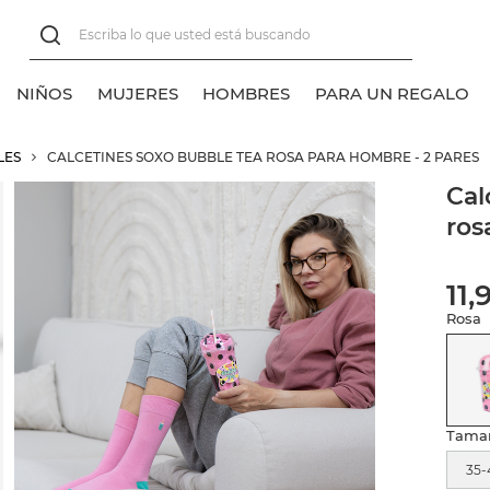
NIÑOS
MUJERES
HOMBRES
PARA UN REGALO
LES
CALCETINES SOXO BUBBLE TEA ROSA PARA HOMBRE - 2 PARES
er todos
er todos
er todos
er todos
Cal
ros
lasico
lasico
alcetines tobilleros
alcetines normales
alcetines normales
alcetines tobilleros
11,
alcetines invisibles
alcetines invisibles
Rosa
alcetines sneakers
Tama
35-