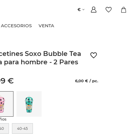
€
ACCESORIOS
VENTA
cetines Soxo Bubble Tea
a para hombre - 2 Pares
99 €
6,00 € / pc.
ños
40
40-45