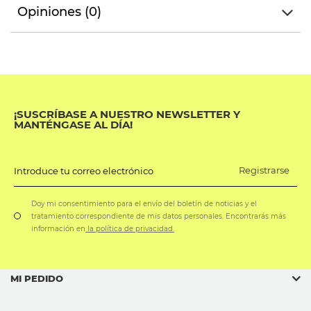
Opiniones (0)
¡SUSCRÍBASE A NUESTRO NEWSLETTER Y
MANTÉNGASE AL DÍA!
Registrarse
Introduce tu correo electrónico
Doy mi consentimiento para el envío del boletín de noticias y el
tratamiento correspondiente de mis datos personales. Encontrarás más
información en
la política de privacidad.
MI PEDIDO