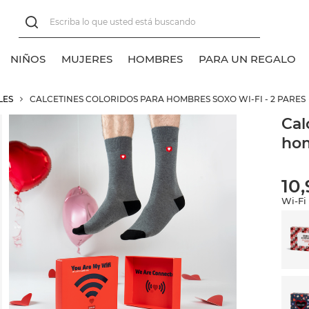
NIÑOS
MUJERES
HOMBRES
PARA UN REGALO
LES
CALCETINES COLORIDOS PARA HOMBRES SOXO WI-FI - 2 PARES
er todos
er todos
er todos
er todos
Cal
hom
lasico
lasico
alcetines tobilleros
alcetines normales
alcetines normales
alcetines tobilleros
10
alcetines invisibles
alcetines invisibles
Wi-Fi
alcetines sneakers