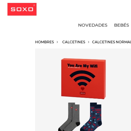
NOVEDADES
BEBÉS
HOMBRES
CALCETINES
CALCETINES NORMA
V
V
V
V
C
C
C
C
C
C
C
C
C