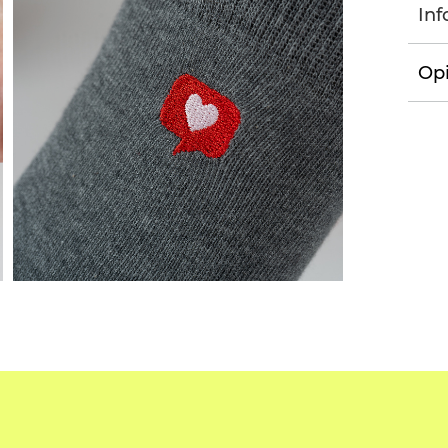
Inf
Opi