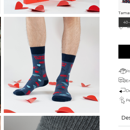
Tama
40-
T
P
En
D
Pe
Des