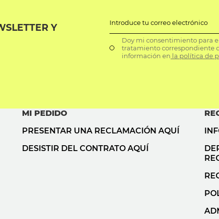
Introduce tu correo electrónico
WSLETTER Y
Doy mi consentimiento para el 
tratamiento correspondiente d
información en
la política de 
MI PEDIDO
RE
PRESENTAR UNA RECLAMACIÓN AQUÍ
IN
DESISTIR DEL CONTRATO AQUÍ
DE
RE
RE
POL
AD