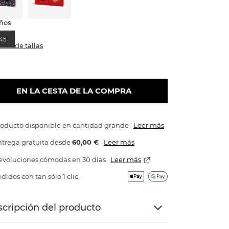
ños
45
abla de tallas
EN LA CESTA DE LA COMPRA
roducto disponible en cantidad grande
Leer más
trega gratuita
desde
60,00 €
Leer más
evoluciones cómodas en 30 días
Leer más
didos con tan sólo 1 clic
cripción del producto