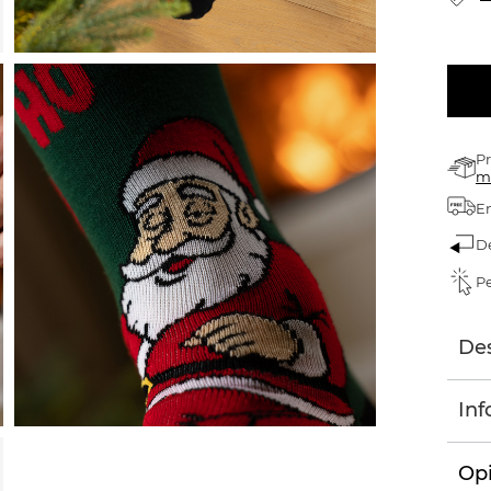
Pr
m
En
D
Pe
Des
Inf
Opi