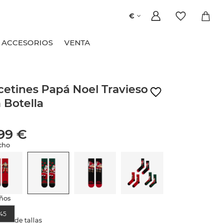
€
ACCESORIOS
VENTA
cetines Papá Noel Travieso
 Botella
,99 €
cho
ños
45
abla de tallas