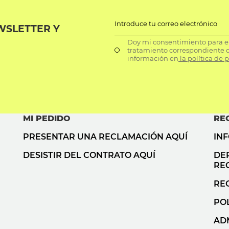
Introduce tu correo electrónico
WSLETTER Y
Doy mi consentimiento para el 
tratamiento correspondiente d
información en
la política de 
MI PEDIDO
RE
PRESENTAR UNA RECLAMACIÓN AQUÍ
IN
DESISTIR DEL CONTRATO AQUÍ
DE
RE
RE
POL
AD