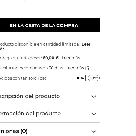
EN LA CESTA DE LA COMPRA
oducto disponible en cantidad limitada
Leer
ás
trega gratuita
desde
60,00 €
Leer más
evoluciones cómodas en 30 días
Leer más
didos con tan sólo 1 clic
cripción del producto
ormación del producto
niones (0)