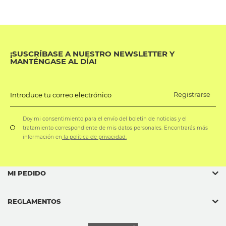
¡SUSCRÍBASE A NUESTRO NEWSLETTER Y
MANTÉNGASE AL DÍA!
Registrarse
Introduce tu correo electrónico
Doy mi consentimiento para el envío del boletín de noticias y el
tratamiento correspondiente de mis datos personales. Encontrarás más
información en
la política de privacidad.
MI PEDIDO
REGLAMENTOS