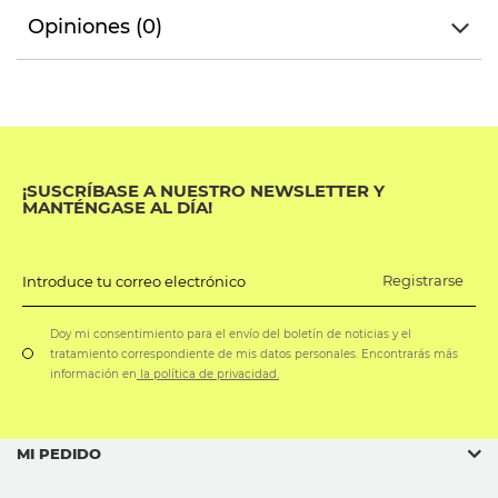
Opiniones (0)
¡SUSCRÍBASE A NUESTRO NEWSLETTER Y
MANTÉNGASE AL DÍA!
Registrarse
Introduce tu correo electrónico
Doy mi consentimiento para el envío del boletín de noticias y el
tratamiento correspondiente de mis datos personales. Encontrarás más
información en
la política de privacidad.
MI PEDIDO