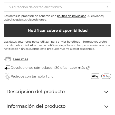
Su dirección de correo electrónico
Los datos se procesan de acuerdo con
política de privacidad
. Al enviarlos,
usted acepta sus disposiciones.
Notificar sobre disponibilidad
Los datos anteriores no se utilizan para enviar boletines informativos u otro
tipo de publicidad. Al activar la notificación, sólo acepta que le enviemos una
notificación única cuando este producto vuelva a estar disponible.
Leer más
Devoluciones cómodas en 30 días
Leer más
Pedidos con tan sólo 1 clic
Descripción del producto
Información del producto