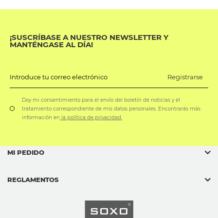
¡SUSCRÍBASE A NUESTRO NEWSLETTER Y
MANTÉNGASE AL DÍA!
Registrarse
Introduce tu correo electrónico
Doy mi consentimiento para el envío del boletín de noticias y el
tratamiento correspondiente de mis datos personales. Encontrarás más
información en
la política de privacidad.
MI PEDIDO
REGLAMENTOS