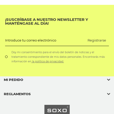
¡SUSCRÍBASE A NUESTRO NEWSLETTER Y
MANTÉNGASE AL DÍA!
Registrarse
Introduce tu correo electrónico
Doy mi consentimiento para el envío del boletín de noticias y el
tratamiento correspondiente de mis datos personales. Encontrarás más
información en
la política de privacidad.
MI PEDIDO
REGLAMENTOS