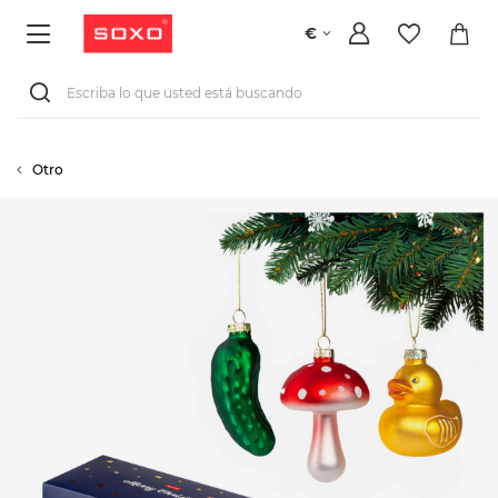
€
Otro