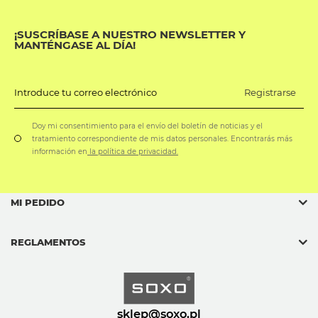
¡SUSCRÍBASE A NUESTRO NEWSLETTER Y
MANTÉNGASE AL DÍA!
Registrarse
Introduce tu correo electrónico
Doy mi consentimiento para el envío del boletín de noticias y el
tratamiento correspondiente de mis datos personales. Encontrarás más
información en
la política de privacidad.
MI PEDIDO
REGLAMENTOS
sklep@soxo.pl