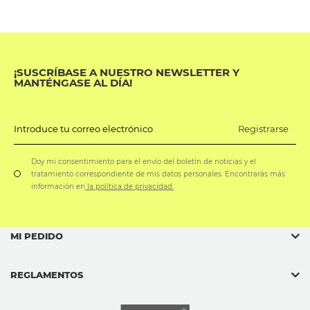
¡SUSCRÍBASE A NUESTRO NEWSLETTER Y
MANTÉNGASE AL DÍA!
Registrarse
Introduce tu correo electrónico
Doy mi consentimiento para el envío del boletín de noticias y el
tratamiento correspondiente de mis datos personales. Encontrarás más
información en
la política de privacidad.
MI PEDIDO
REGLAMENTOS