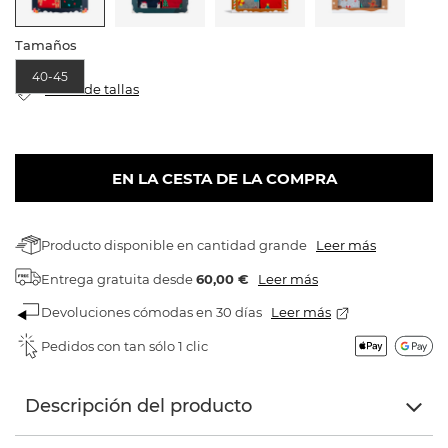
Tamaños
40-45
Tabla de tallas
EN LA CESTA DE LA COMPRA
Producto disponible en cantidad grande
Leer más
Entrega gratuita
desde
60,00 €
Leer más
Devoluciones cómodas en 30 días
Leer más
Pedidos con tan sólo 1 clic
Descripción del producto