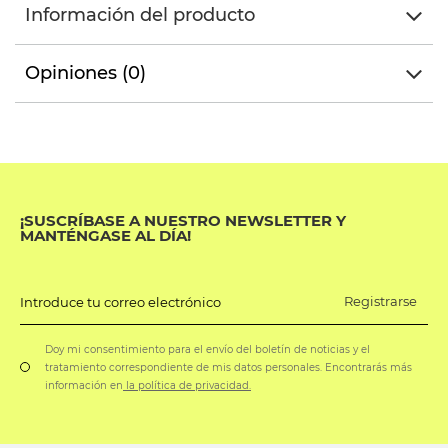
Información del producto
Opiniones (0)
¡SUSCRÍBASE A NUESTRO NEWSLETTER Y
MANTÉNGASE AL DÍA!
Registrarse
Introduce tu correo electrónico
Doy mi consentimiento para el envío del boletín de noticias y el
tratamiento correspondiente de mis datos personales. Encontrarás más
información en
la política de privacidad.