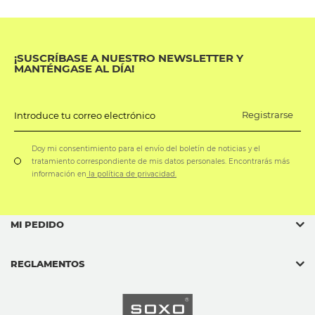
¡SUSCRÍBASE A NUESTRO NEWSLETTER Y
MANTÉNGASE AL DÍA!
Registrarse
Introduce tu correo electrónico
Doy mi consentimiento para el envío del boletín de noticias y el
tratamiento correspondiente de mis datos personales. Encontrarás más
información en
la política de privacidad.
MI PEDIDO
REGLAMENTOS