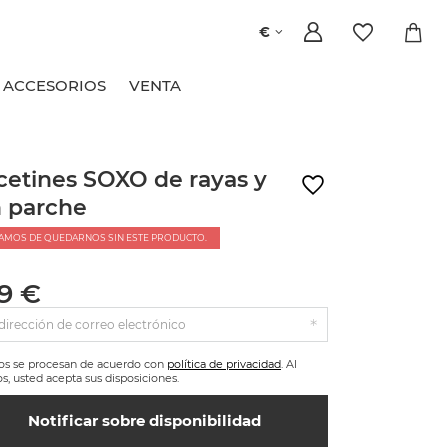
€
ACCESORIOS
VENTA
cetines SOXO de rayas y
 parche
AMOS DE QUEDARNOS SIN ESTE PRODUCTO.
99 €
dirección de correo electrónico
tos se procesan de acuerdo con
política de privacidad
. Al
os, usted acepta sus disposiciones.
Notificar sobre disponibilidad