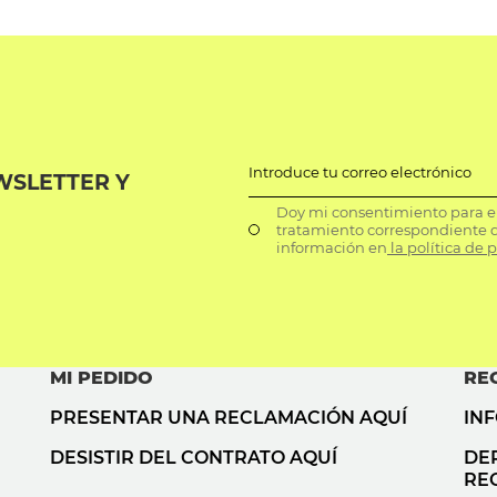
Introduce tu correo electrónico
WSLETTER Y
Doy mi consentimiento para el 
tratamiento correspondiente d
información en
la política de 
MI PEDIDO
RE
PRESENTAR UNA RECLAMACIÓN AQUÍ
IN
DESISTIR DEL CONTRATO AQUÍ
DE
RE