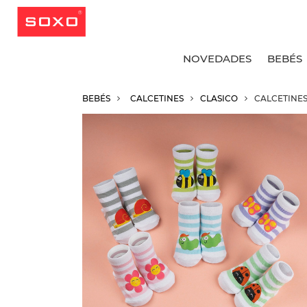
NOVEDADES
BEBÉS
BEBÉS
CALCETINES
CLASICO
CALCETINES
V
V
V
V
C
C
C
C
C
C
C
C
C