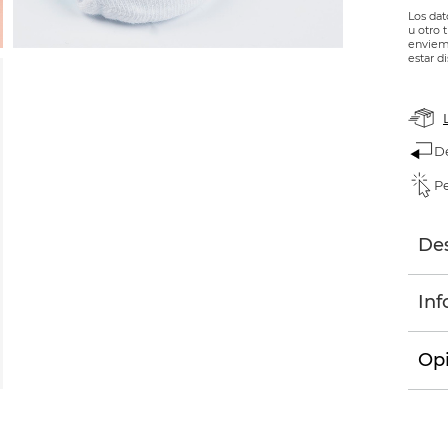
Los dat
u otro 
enviemo
estar d
D
Pe
Des
Inf
Opi