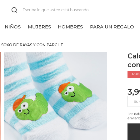
NIÑOS
MUJERES
HOMBRES
PARA UN REGALO
 SOXO DE RAYAS Y CON PARCHE
er todos
er todos
er todos
er todos
Cal
con
lasico
lasico
alcetines tobilleros
alcetines normales
ACAB
alcetines normales
alcetines tobilleros
3,
alcetines invisibles
alcetines invisibles
Su 
alcetines sneakers
Los da
enviarl