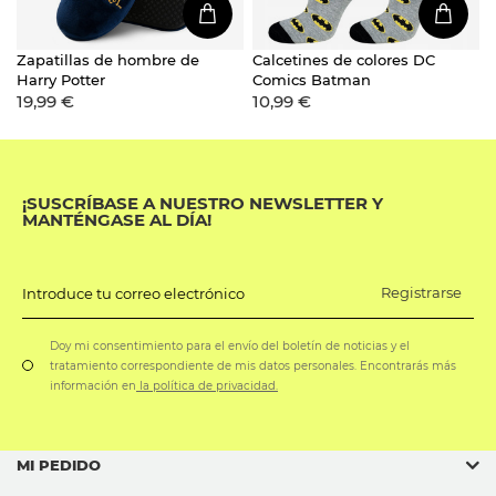
Zapatillas de hombre de
Calcetines de colores DC
Harry Potter
Comics Batman
19,99 €
10,99 €
¡SUSCRÍBASE A NUESTRO NEWSLETTER Y
MANTÉNGASE AL DÍA!
Registrarse
Introduce tu correo electrónico
Doy mi consentimiento para el envío del boletín de noticias y el
tratamiento correspondiente de mis datos personales. Encontrarás más
información en
la política de privacidad.
MI PEDIDO