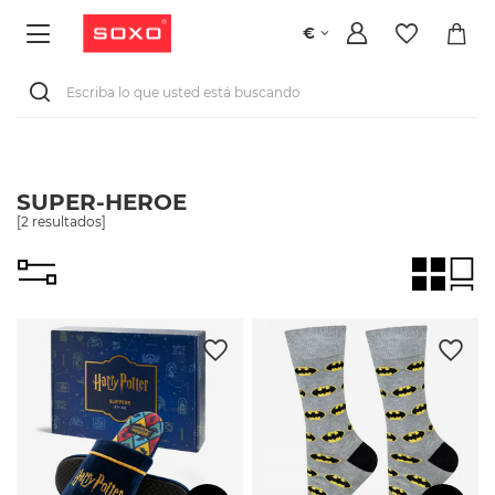
€
SUPER-HEROE
[
2
resultados]