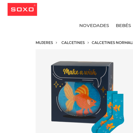
NOVEDADES
BEBÉS
MUJERES
CALCETINES
CALCETINES NORMAL
V
V
V
V
C
C
C
C
C
C
C
C
C