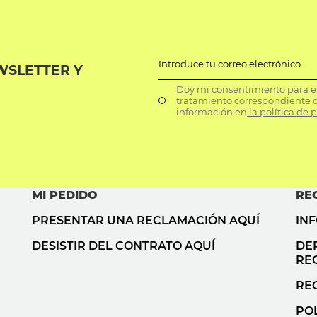
Introduce tu correo electrónico
WSLETTER Y
Doy mi consentimiento para el 
tratamiento correspondiente d
información en
la política de 
MI PEDIDO
RE
PRESENTAR UNA RECLAMACIÓN AQUÍ
IN
DESISTIR DEL CONTRATO AQUÍ
DE
RE
RE
POL