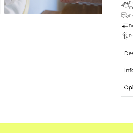
Pr
m
En
D
Pe
Des
Inf
Opi