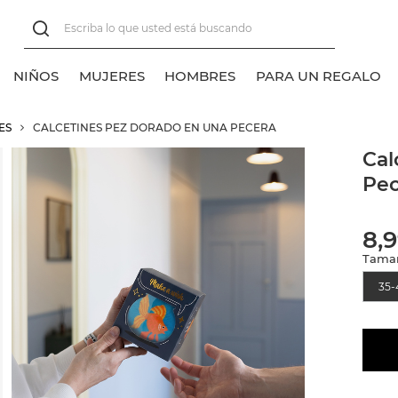
NIÑOS
MUJERES
HOMBRES
PARA UN REGALO
ES
CALCETINES PEZ DORADO EN UNA PECERA
er todos
er todos
er todos
er todos
Cal
Pec
lasico
lasico
alcetines tobilleros
alcetines normales
alcetines normales
alcetines tobilleros
8,
alcetines invisibles
alcetines invisibles
Tama
35-
alcetines sneakers