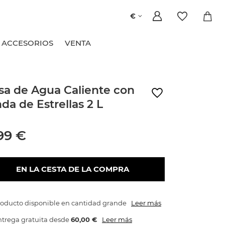
€
ACCESORIOS
VENTA
sa de Agua Caliente con
da de Estrellas 2 L
99 €
EN LA CESTA DE LA COMPRA
roducto disponible en cantidad grande
Leer más
trega gratuita
desde
60,00 €
Leer más