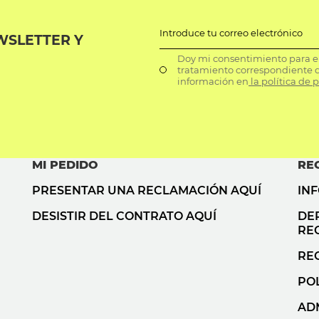
Introduce tu correo electrónico
WSLETTER Y
Doy mi consentimiento para el 
tratamiento correspondiente d
información en
la política de 
MI PEDIDO
RE
PRESENTAR UNA RECLAMACIÓN AQUÍ
IN
DESISTIR DEL CONTRATO AQUÍ
DE
RE
RE
POL
AD