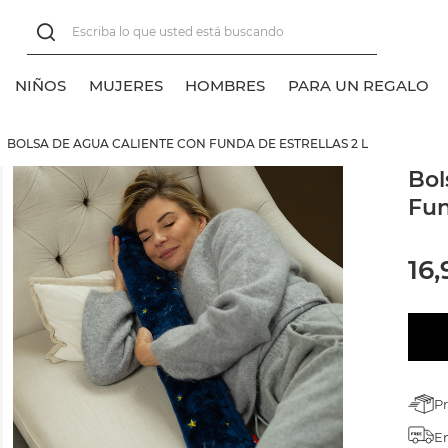
NIÑOS
MUJERES
HOMBRES
PARA UN REGALO
BOLSA DE AGUA CALIENTE CON FUNDA DE ESTRELLAS 2 L
er todos
er todos
er todos
er todos
Bol
Fun
lasico
lasico
alcetines tobilleros
alcetines normales
alcetines normales
alcetines tobilleros
16,
alcetines invisibles
alcetines invisibles
alcetines sneakers
P
En