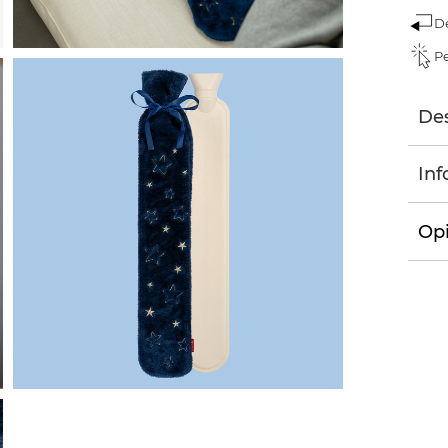
D
Pe
Des
Inf
Opi