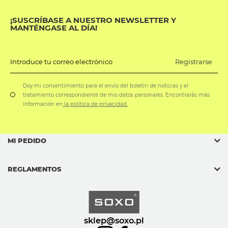
¡SUSCRÍBASE A NUESTRO NEWSLETTER Y
MANTÉNGASE AL DÍA!
Registrarse
Introduce tu correo electrónico
Doy mi consentimiento para el envío del boletín de noticias y el
tratamiento correspondiente de mis datos personales. Encontrarás más
información en
la política de privacidad.
MI PEDIDO
REGLAMENTOS
sklep@soxo.pl