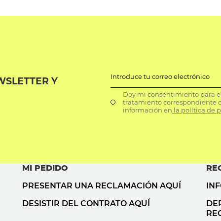
Introduce tu correo electrónico
WSLETTER Y
Doy mi consentimiento para el 
tratamiento correspondiente d
información en
la política de 
MI PEDIDO
RE
PRESENTAR UNA RECLAMACIÓN AQUÍ
IN
DESISTIR DEL CONTRATO AQUÍ
DE
RE