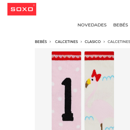
NOVEDADES
BEBÉS
BEBÉS
CALCETINES
CLASICO
CALCETINES
V
V
V
V
C
C
C
C
C
C
C
C
C