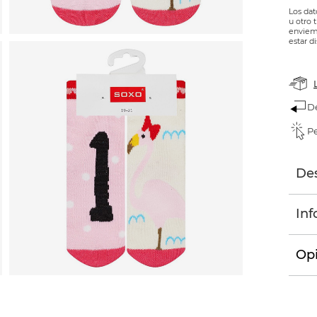
Los dat
u otro 
enviemo
estar d
D
Pe
Des
Inf
Opi