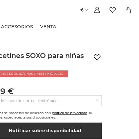
€
ACCESORIOS
VENTA
cetines SOXO para niñas
AMOS DE QUEDARNOS SIN ESTE PRODUCTO.
99 €
dirección de correo electrónico
tos se procesan de acuerdo con
política de privacidad
. Al
os, usted acepta sus disposiciones.
Notificar sobre disponibilidad