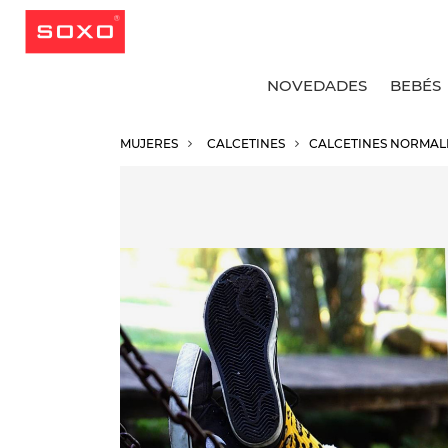
NOVEDADES
BEBÉS
MUJERES
CALCETINES
CALCETINES NORMAL
V
V
V
V
C
C
C
C
C
C
C
C
C