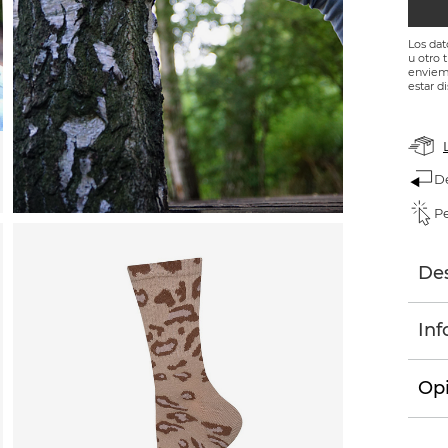
Los dat
u otro 
enviemo
estar d
D
Pe
Des
Inf
Opi