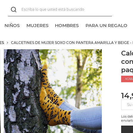
NIÑOS
MUJERES
HOMBRES
PARA UN REGALO
ES
CALCETINES DE MUJER SOXO CON PANTERA AMARILLA Y BEIGE - 
er todos
er todos
er todos
er todos
Cal
con
lasico
lasico
alcetines tobilleros
alcetines normales
paq
alcetines normales
alcetines tobilleros
ACAB
alcetines invisibles
alcetines invisibles
14
alcetines sneakers
Su 
Los da
enviarl