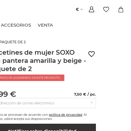
€
ACCESORIOS
VENTA
PAQUETE DE 2
cetines de mujer SOXO
 pantera amarilla y beige -
uete de 2
AMOS DE QUEDARNOS SIN ESTE PRODUCTO.
,99 €
7,50 € / pc.
dirección de correo electrónico
tos se procesan de acuerdo con
política de privacidad
. Al
os, usted acepta sus disposiciones.