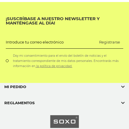
¡SUSCRÍBASE A NUESTRO NEWSLETTER Y
MANTÉNGASE AL DÍA!
Registrarse
Introduce tu correo electrónico
Doy mi consentimiento para el envío del boletín de noticias y el
tratamiento correspondiente de mis datos personales. Encontrarás más
información en
la política de privacidad.
MI PEDIDO
REGLAMENTOS