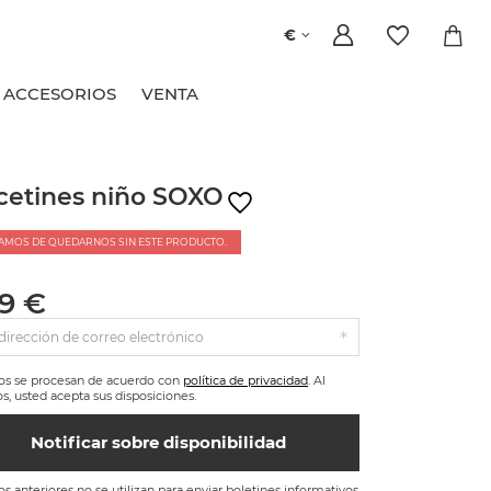
€
ACCESORIOS
VENTA
cetines niño SOXO
AMOS DE QUEDARNOS SIN ESTE PRODUCTO.
99 €
dirección de correo electrónico
tos se procesan de acuerdo con
política de privacidad
. Al
os, usted acepta sus disposiciones.
Notificar sobre disponibilidad
os anteriores no se utilizan para enviar boletines informativos