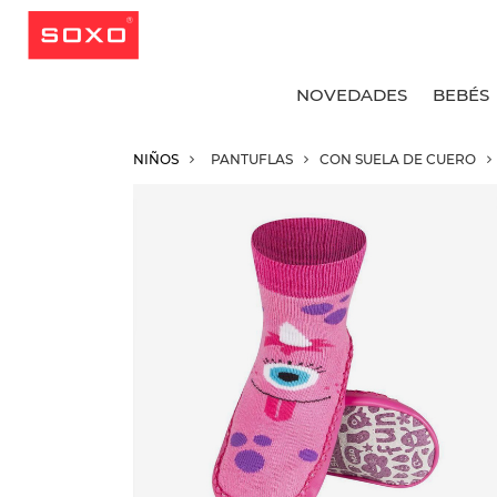
NOVEDADES
BEBÉS
NIÑOS
PANTUFLAS
CON SUELA DE CUERO
V
V
V
V
C
C
C
C
C
C
C
C
C