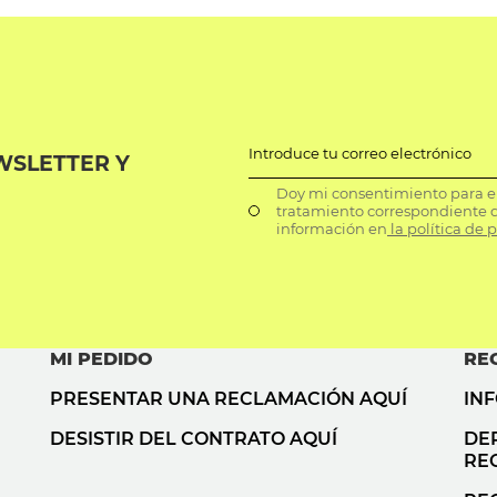
Introduce tu correo electrónico
WSLETTER Y
Doy mi consentimiento para el 
tratamiento correspondiente d
información en
la política de 
MI PEDIDO
RE
PRESENTAR UNA RECLAMACIÓN AQUÍ
IN
DESISTIR DEL CONTRATO AQUÍ
DE
RE