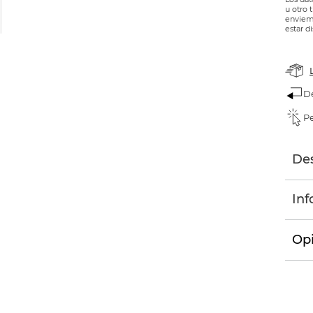
u otro 
enviemo
estar d
D
Pe
Des
Inf
Opi