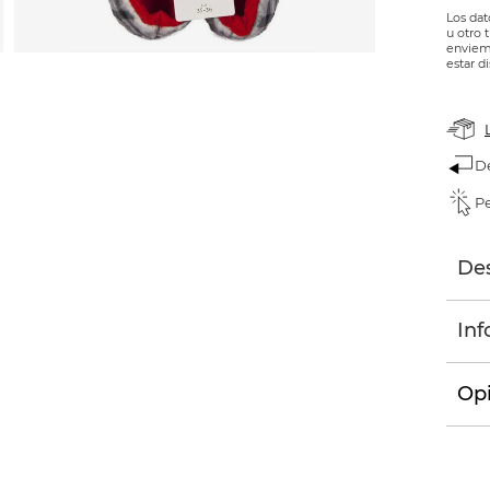
Los dat
u otro 
enviemo
estar d
D
Pe
Des
Inf
Opi