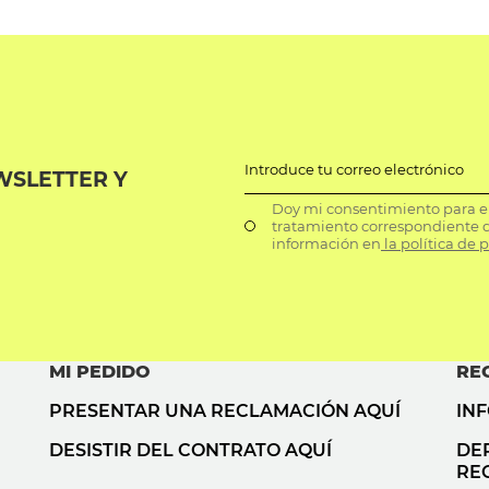
Introduce tu correo electrónico
WSLETTER Y
Doy mi consentimiento para el 
tratamiento correspondiente d
información en
la política de 
MI PEDIDO
RE
PRESENTAR UNA RECLAMACIÓN AQUÍ
IN
DESISTIR DEL CONTRATO AQUÍ
DE
RE