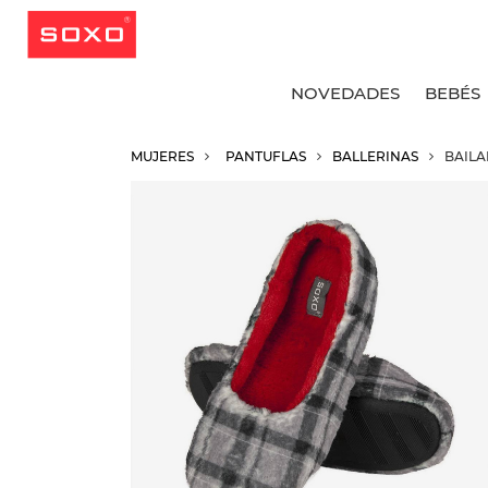
NOVEDADES
BEBÉS
MUJERES
PANTUFLAS
BALLERINAS
BAILA
V
V
V
V
C
C
C
C
C
C
C
C
C