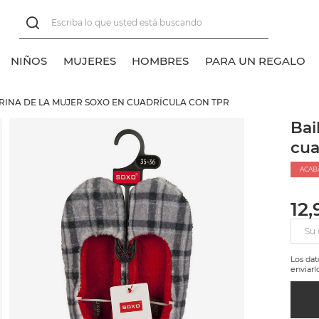
NIÑOS
MUJERES
HOMBRES
PARA UN REGALO
RINA DE LA MUJER SOXO EN CUADRÍCULA CON TPR
er todos
er todos
er todos
er todos
Bai
cua
lasico
lasico
alcetines tobilleros
alcetines normales
ACAB
alcetines normales
alcetines tobilleros
12,
alcetines invisibles
alcetines invisibles
Su 
alcetines sneakers
Los da
enviarl