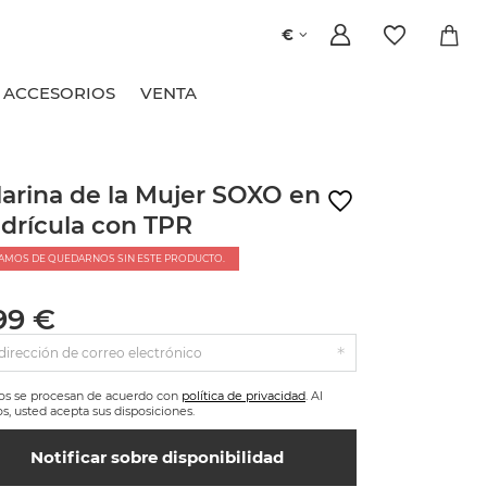
€
ACCESORIOS
VENTA
larina de la Mujer SOXO en
drícula con TPR
AMOS DE QUEDARNOS SIN ESTE PRODUCTO.
99 €
dirección de correo electrónico
tos se procesan de acuerdo con
política de privacidad
. Al
os, usted acepta sus disposiciones.
Notificar sobre disponibilidad