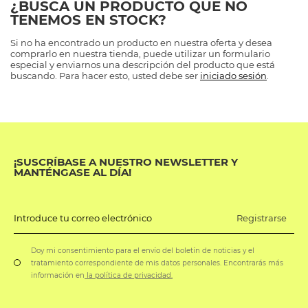
¿BUSCA UN PRODUCTO QUE NO
TENEMOS EN STOCK?
Si no ha encontrado un producto en nuestra oferta y desea
comprarlo en nuestra tienda, puede utilizar un formulario
especial y enviarnos una descripción del producto que está
buscando. Para hacer esto, usted debe ser
iniciado sesión
.
¡SUSCRÍBASE A NUESTRO NEWSLETTER Y
MANTÉNGASE AL DÍA!
Registrarse
Introduce tu correo electrónico
Doy mi consentimiento para el envío del boletín de noticias y el
tratamiento correspondiente de mis datos personales. Encontrarás más
información en
la política de privacidad.